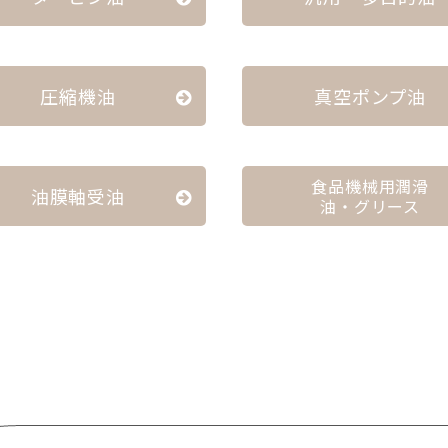
圧縮機油
真空ポンプ油
食品機械用潤滑
油膜軸受油
油・グリース