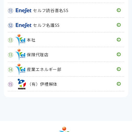
⑪
セルフ読谷喜名SS
⑫
セルフ名護SS
⑬
本社
⑬
保険代理店
⑭
産業エネルギー部
⑮
（有）伊
禮
解体